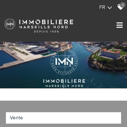
0
FR
Vente