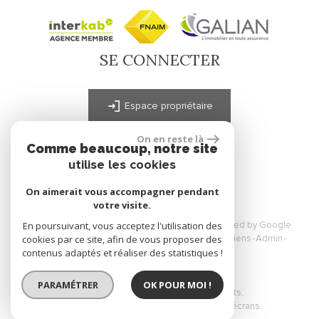
SE CONNECTER
Espace propriétaire
On en reste là
Comme beaucoup, notre site
site réalisé par
utilise les cookies
On aimerait vous accompagner pendant
votre visite.
En poursuivant, vous acceptez l'utilisation des
© 2026 | Tous droits réservés | Traduction powered by Google
cookies par ce site, afin de vous proposer des
Plan du site
Mentions légales
Nos honoraires
Liens
Admin
contenus adaptés et réaliser des statistiques !
Toutes nos annonces
PARAMÉTRER
OK POUR MOI !
Site internet compatible multi-supports,
un seul site adaptable à tous les types d'écrans.