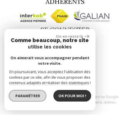
ADHÉRENTS
SE CONNECTER
On en reste là
Comme beaucoup, notre site
utilise les cookies
Espace propriétaire
On aimerait vous accompagner pendant
votre visite.
site réalisé par
En poursuivant, vous acceptez l'utilisation des
cookies par ce site, afin de vous proposer des
contenus adaptés et réaliser des statistiques !
PARAMÉTRER
OK POUR MOI !
© 2026 | Tous droits réservés | Traduction powered by Google
Plan du site
Mentions légales
Nos honoraires
Liens
Admin
Toutes nos annonces
Site internet compatible multi-supports,