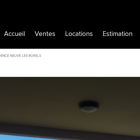
Accueil
Ventes
Locations
Estimation
Maisons
Maisons
Extranet
IDENCE NEUVE LES BORELS
Appartements
Appartements
Terrains
Locaux commerciaux
Autres
Immeubles
Commerces