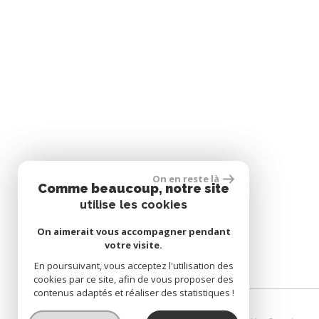
Bureau de poste
statistiques
Nous n'avons pas pu déterminer de statistiques pour cett
On en reste là
NOUS SUIVRE
Comme beaucoup, notre site
utilise les cookies
On aimerait vous accompagner pendant
votre visite.
En poursuivant, vous acceptez l'utilisation des
cookies par ce site, afin de vous proposer des
contenus adaptés et réaliser des statistiques !