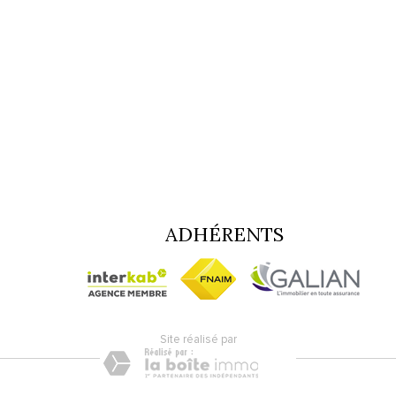
e ville
%
ADHÉRENTS
site réalisé par