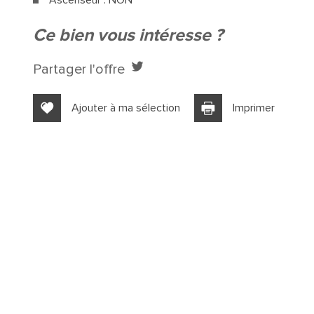
Ascenseur : NON
la ville de marseille (13015)
ce bien vous intéresse ?
+
Partager l'offre
−
Ajouter à ma sélection
Imprimer
Collège
École matern
Enseignement supérieur
Lycée