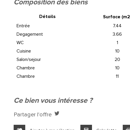
composition des biens
+
Détails
Surface (m
2
−
entrée
7.44
degagement
3.66
WC
1
cuisine
10
salon/sejour
20
chambre
10
chambre
11
ce bien vous intéresse ?
Bar
Collège
Partager l'offre
École primaire
Enseignemen
Gare ferroviaire
Bureau de p