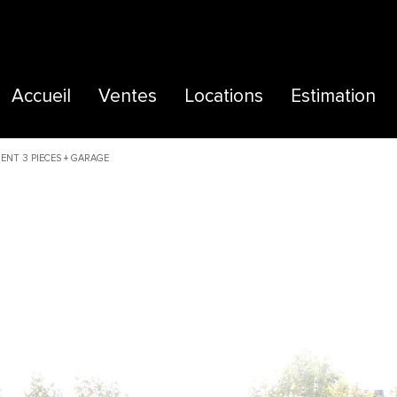
Accueil
Ventes
Locations
Estimation
Maisons
Maisons
Extranet
ENT 3 PIECES + GARAGE
Appartements
Appartements
Terrains
Locaux commerciaux
Autres
Immeubles
Commerces