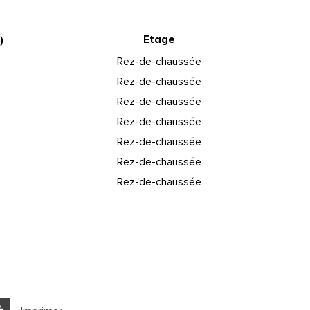
Etage
)
Rez-de-chaussée
Rez-de-chaussée
Rez-de-chaussée
Rez-de-chaussée
Rez-de-chaussée
Rez-de-chaussée
Rez-de-chaussée
Leaflet
|
©
Jawg
Maps
|
© OpenStreetMap
École maternelle
t supérieur
Lycée
oste
Mairie