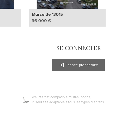
Marseille 13015
36 000 €
SE CONNECTER
Espace propriétaire
Site internet compatible multi-supports,
un seul site adaptable à tous les types d'écrans.