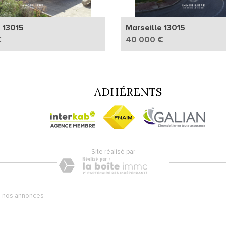
 13015
Marseille 13015
€
40 000 €
ADHÉRENTS
site réalisé par
 nos annonces