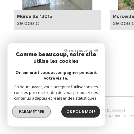
Marseille 13015
Marseille
39 000 €
29 000 
On en reste là
NOUS SUIVRE
Comme beaucoup, notre site
utilise les cookies
On aimerait vous accompagner pendant
votre visite.
En poursuivant, vous acceptez l'utilisation des
cookies par ce site, afin de vous proposer des
contenus adaptés et réaliser des statistiques !
© 2026 | Tous droits réservés | Traduction powered by Google
PARAMÉTRER
OK POUR MOI !
Plan du site
Mentions légales
Nos honoraires
Liens
Admin
Toutes