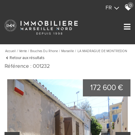
0
FR
Accueil
Vente
Bouches Du Rhone
Marseille
LA MADRAGUE DE MONTREDON
Retour aux résultats
Référence : 001232
172 600 €