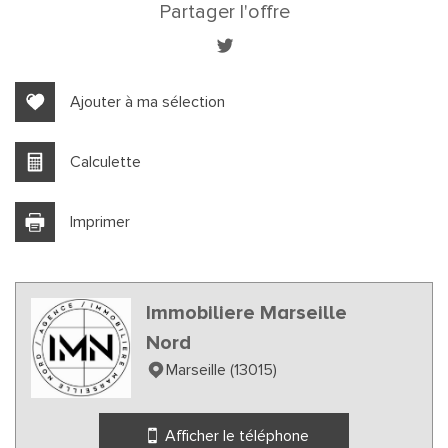
+
Partager l'offre
−
Ajouter à ma sélection
Calculette
Imprimer
Leaflet
|
©
Jawg
Maps
|
© OpenStreetMap
Immobiliere Marseille
École maternelle
Nord
École primaire
Marseille (13015)
statistiques
Afficher le téléphone