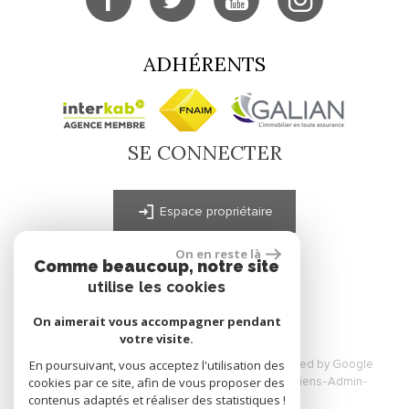
ADHÉRENTS
SE CONNECTER
Espace propriétaire
On en reste là
Comme beaucoup, notre site
site réalisé par
utilise les cookies
On aimerait vous accompagner pendant
votre visite.
En poursuivant, vous acceptez l'utilisation des
© 2026 | Tous droits réservés | Traduction powered by Google
cookies par ce site, afin de vous proposer des
Plan du site
Mentions légales
Nos honoraires
Liens
Admin
contenus adaptés et réaliser des statistiques !
Toutes nos annonces