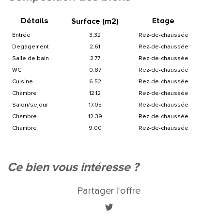
+
Détails
Etage
Surface (m
2
)
−
entrée
3.32
Rez-de-chaussée
degagement
2.61
Rez-de-chaussée
salle de bain
2.77
Rez-de-chaussée
WC
0.87
Rez-de-chaussée
cuisine
6.52
Rez-de-chaussée
chambre
12.12
Rez-de-chaussée
salon/sejour
17.05
Rez-de-chaussée
chambre
12.39
Rez-de-chaussée
chambre
9.00
Rez-de-chaussée
Leaflet
|
©
Jawg
Maps
|
© OpenStreetMap
ce bien vous intéresse ?
Bar
Cinéma
Partager l'offre
Collège