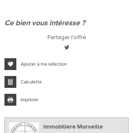
Leaflet
|
©
Jawg
Maps
|
© OpenStreetMap
Collège
ce bien vous intéresse ?
École maternelle
Partager l'offre
École primaire
Enseignement supérieur
Lycée
Ajouter à ma sélection
Bureau de poste
Calculette
Mairie
Imprimer
statistiques
Nous n'avons pas pu déterminer de statistiques pour
%
Immobiliere Marseille
cette ville