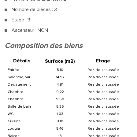
Nombre de pièces : 3
Etage : 3
Ascenseur : NON
la ville de marseille (13015)
composition des biens
+
Détails
Etage
Surface (m
2
)
−
entrée
5.10
Rez-de-chaussée
salon/sejour
14.97
Rez-de-chaussée
degagement
4.81
Rez-de-chaussée
chambre
9.22
Rez-de-chaussée
chambre
9.60
Rez-de-chaussée
salle de bain
5.36
Rez-de-chaussée
WC
1.03
Rez-de-chaussée
cuisine
8.10
Rez-de-chaussée
loggia
5.46
Rez-de-chaussée
balcon
13
Rez-de-chaussée