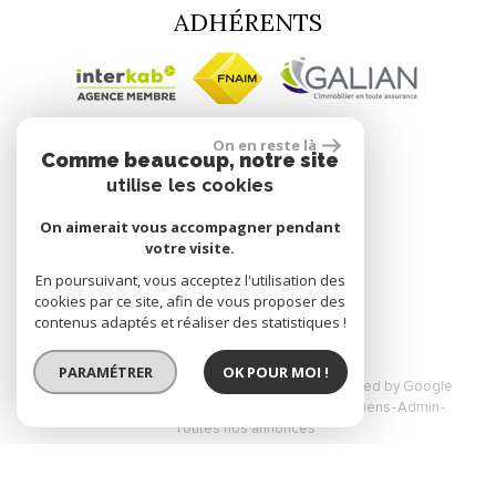
ADHÉRENTS
SE CONNECTER
On en reste là
Comme beaucoup, notre site
utilise les cookies
Espace propriétaire
On aimerait vous accompagner pendant
votre visite.
site réalisé par
En poursuivant, vous acceptez l'utilisation des
cookies par ce site, afin de vous proposer des
contenus adaptés et réaliser des statistiques !
PARAMÉTRER
OK POUR MOI !
© 2026 | Tous droits réservés | Traduction powered by Google
Plan du site
Mentions légales
Nos honoraires
Liens
Admin
Toutes nos annonces
Site internet compatible multi-supports,