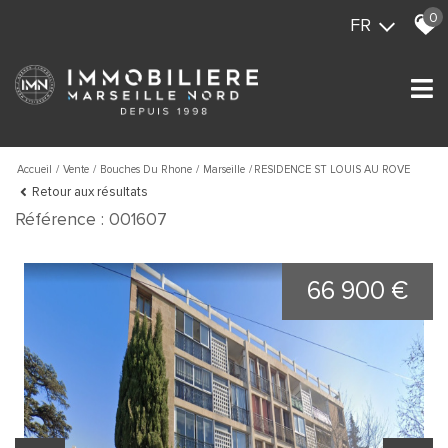
0
FR
Accueil
Vente
Bouches Du Rhone
Marseille
RESIDENCE ST LOUIS AU ROVE
Retour aux résultats
Référence : 001607
66 900 €