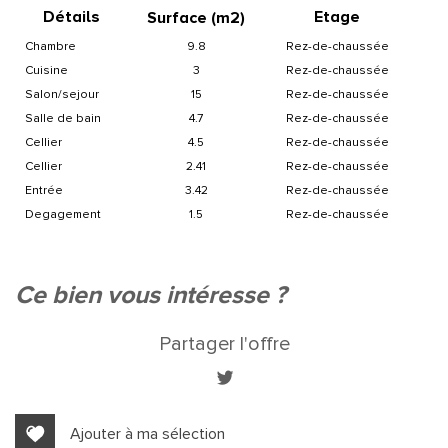
+
Détails
Etage
Surface (m
2
)
−
chambre
9.8
Rez-de-chaussée
cuisine
3
Rez-de-chaussée
salon/sejour
15
Rez-de-chaussée
salle de bain
4.7
Rez-de-chaussée
cellier
4.5
Rez-de-chaussée
cellier
2.41
Rez-de-chaussée
entrée
3.42
Rez-de-chaussée
degagement
1.5
Rez-de-chaussée
Leaflet
|
©
Jawg
Maps
|
© OpenStreetMap
ce bien vous intéresse ?
Bar
Partager l'offre
Cinéma
Collège
Ajouter à ma sélection
École maternelle