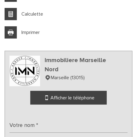
École primaire
Calculette
Enseignement supérieur
Imprimer
Lycée
Bibliothèque
Bureau de poste
Immobiliere Marseille
Nord
Mairie
Marseille (13015)
statistiques
Afficher le téléphone
Nous n'avons pas pu déterminer de statistiques pour
%
cette ville