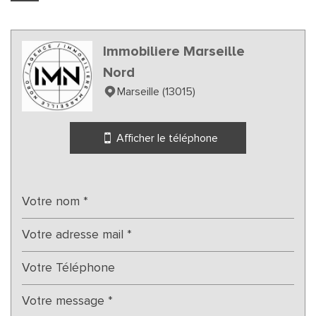
Enseignement supérieur
Lycée
Immobiliere Marseille
Nord
Bureau de poste
Marseille (13015)
Presse et Tabac
statistiques
Afficher le téléphone
Nous n'avons pas pu déterminer de statistiques pour
%
cette ville