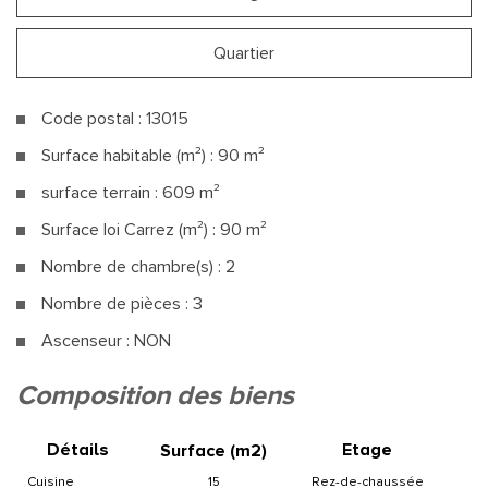
Quartier
Code postal : 13015
Surface habitable (m²) : 90 m²
surface terrain : 609 m²
Surface loi Carrez (m²) : 90 m²
Nombre de chambre(s) : 2
Nombre de pièces : 3
Ascenseur : NON
la ville de marseille (13015)
composition des biens
+
Détails
Etage
Surface (m
2
)
−
cuisine
15
Rez-de-chaussée