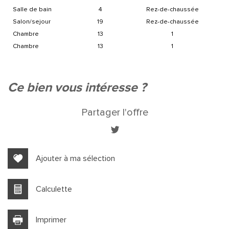
salle de bain
4
Rez-de-chaussée
salon/sejour
19
Rez-de-chaussée
chambre
13
1
chambre
13
1
ce bien vous intéresse ?
Partager l'offre
Leaflet
|
©
Jawg
Maps
|
© OpenStreetMap
Bar
Cinéma
Ajouter à ma sélection
Collège
Calculette
École maternelle
École primaire
Imprimer