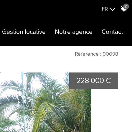
0
FR
Gestion locative
Notre agence
Contact
Présentation
Actualités
Référence : 00098
Notre équipe
228 000 €