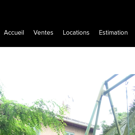
Accueil
Ventes
Locations
Estimation
Maisons
Maisons
Extranet
Appartements
Appartements
Terrains
Locaux commerciaux
Autres
Immeubles
Commerces