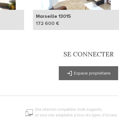
Marseille 13015
172 600 €
SE CONNECTER
Espace propriétaire
Site internet compatible multi-supports,
un seul site adaptable à tous les types d'écrans.