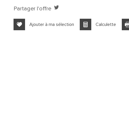
+
Partager l'offre
−
Ajouter à ma sélection
Calculette
Cinéma
Collège
École primaire
Lycée
Bureau de poste
Mairie