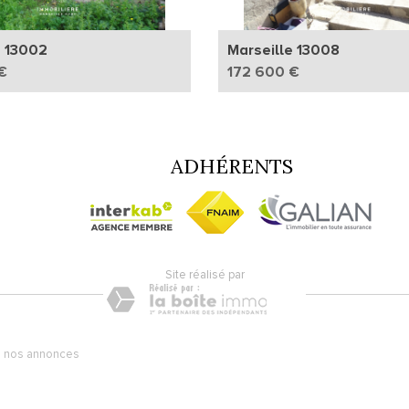
e 13002
Marseille 13008
€
172 600 €
ADHÉRENTS
site réalisé par
 nos annonces