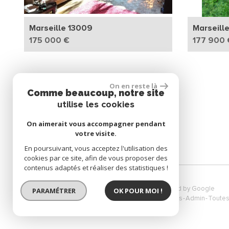
Marseille 13009
Marseill
175 000 €
177 900 
On en reste là
NOUS SUIVRE
Comme beaucoup, notre site
utilise les cookies
On aimerait vous accompagner pendant
votre visite.
En poursuivant, vous acceptez l'utilisation des
cookies par ce site, afin de vous proposer des
contenus adaptés et réaliser des statistiques !
© 2026 | Tous droits réservés | Traduction powered by Google
PARAMÉTRER
OK POUR MOI !
Plan du site
Mentions légales
Nos honoraires
Liens
Admin
Toutes